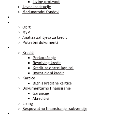
Lizing proizvodi
Javne institucije
Međunarodni fondovi
Alati
Znate li
Obrt
MSP
Analiza zahtjeva za kredit
Potrebni dokumenti
Vrste finansiranja
Krediti
Prekoračenje
Revolving kredit
Kredit za obrtni kapital
Investicioni kredit
Kartice
Biznis kreditne kartice
Dokumentarno finansiranje
Garancije
Akreditivi
Lizing
Bespovratno finansiranje i subvencije
Investicije