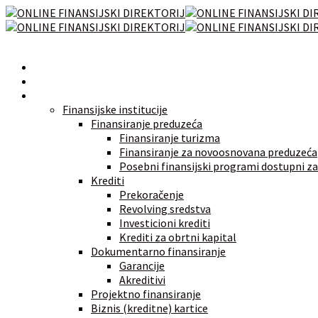
Početna
Novosti
Izvori finansiranja
Finansijske institucije
Finansiranje preduzeća
Finansiranje turizma
Finansiranje za novoosnovana preduzeća
Posebni finansijski programi dostupni za
Krediti
Prekoračenje
Revolving sredstva
Investicioni krediti
Krediti za obrtni kapital
Dokumentarno finansiranje
Garancije
Akreditivi
Projektno finansiranje
Biznis (kreditne) kartice