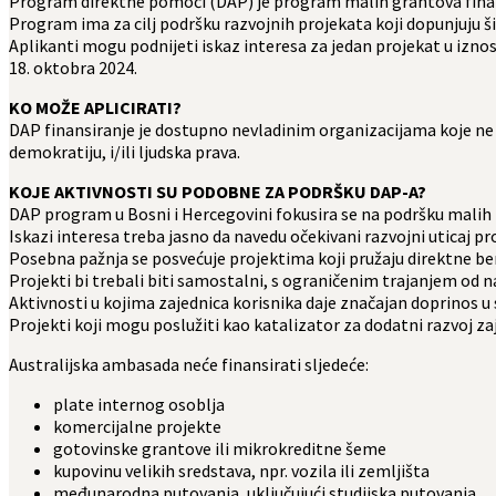
Program direktne pomoći (DAP) je program malih grantova finans
Program ima za cilj podršku razvojnih projekata koji dopunjuju
Aplikanti mogu podnijeti iskaz interesa za jedan projekat u iznos
18. oktobra 2024.
KO MOŽE APLICIRATI?
DAP finansiranje je dostupno nevladinim organizacijama koje ne po
demokratiju, i/ili ljudska prava.
KOJE AKTIVNOSTI SU PODOBNE ZA PODRŠKU DAP-A?
DAP program u Bosni i Hercegovini fokusira se na podršku malih r
Iskazi interesa treba jasno da navedu očekivani razvojni uticaj pro
Posebna pažnja se posvećuje projektima koji pružaju direktne ben
Projekti bi trebali biti samostalni, s ograničenim trajanjem od na
Aktivnosti u kojima zajednica korisnika daje značajan doprinos u 
Projekti koji mogu poslužiti kao katalizator za dodatni razvoj za
Australijska ambasada neće finansirati sljedeće:
plate internog osoblja
komercijalne projekte
gotovinske grantove ili mikrokreditne šeme
kupovinu velikih sredstava, npr. vozila ili zemljišta
međunarodna putovanja, uključujući studijska putovanja