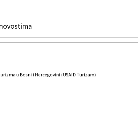
a novostima
urizma u Bosni i Hercegovini (USAID Turizam)