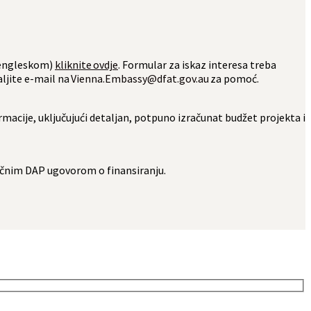
a engleskom)
kliknite ovdje
. Formular za iskaz interesa treba
ljite e-mail na
Vienna.Embassy@dfat.gov.au
za pomoć.
formacije, uključujući detaljan, potpuno izračunat budžet projekta i
inačnim DAP ugovorom o finansiranju.