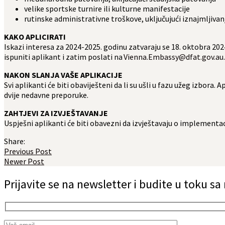
velike sportske turnire ili kulturne manifestacije
rutinske administrativne troškove, uključujući iznajmljivan
KAKO APLICIRATI
Iskazi interesa za 2024-2025. godinu zatvaraju se 18. oktobra 20
ispuniti aplikant i zatim poslati na
Vienna.Embassy@dfat.gov.au
NAKON SLANJA VAŠE APLIKACIJE
Svi aplikanti će biti obaviješteni da li su ušli u fazu užeg izbora
dvije nedavne preporuke.
ZAHTJEVI ZA IZVJEŠTAVANJE
Uspješni aplikanti će biti obavezni da izvještavaju o implementac
Share:
Previous Post
Newer Post
Prijavite se na newsletter i budite u toku s