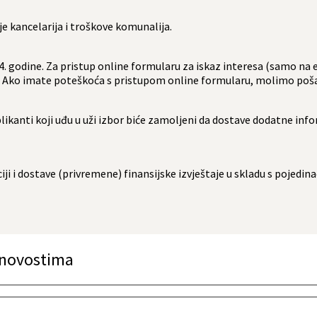
je kancelarija i troškove komunalija.
24. godine. Za pristup online formularu za iskaz interesa (samo n
. Ako imate poteškoća s pristupom online formularu, molimo poša
. Aplikanti koji uđu u uži izbor biće zamoljeni da dostave dodatne in
iji i dostave (privremene) finansijske izvještaje u skladu s pojed
a novostima