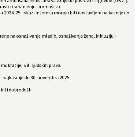
ih ambasada Ministarstva vanjskih poslova i trgovine (DFAT).
rastu i smanjenju siromaštva.
u 2024-25. Iskazi interesa moraju biti dostavljeni najkasnije do
rene na osnaživanje mladih, osnaživanje žena, inkluziju i
okratije, i/ili ljudskih prava.
ći najkasnije do 30. novembra 2025.
biti dobrodošli.