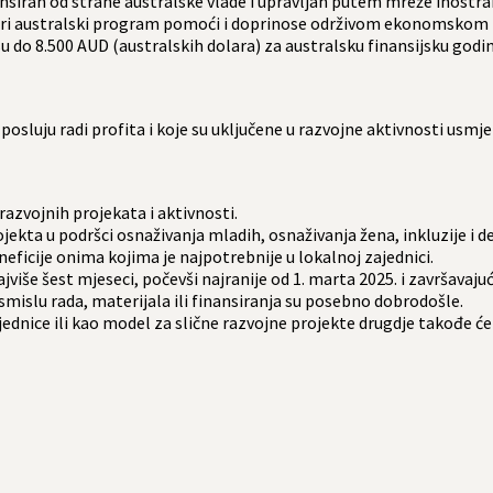
iran od strane australske vlade i upravljan putem mreže inostran
 širi australski program pomoći i doprinose održivom ekonomskom 
u do 8.500 AUD (australskih dolara) za australsku finansijsku godin
sluju radi profita i koje su uključene u razvojne aktivnosti usmje
azvojnih projekata i aktivnosti.
jekta u podršci osnaživanja mladih, osnaživanja žena, inkluzije i dem
eficije onima kojima je najpotrebnije u lokalnoj zajednici.
jviše šest mjeseci, počevši najranije od 1. marta 2025. i završavaju
smislu rada, materijala ili finansiranja su posebno dobrodošle.
jednice ili kao model za slične razvojne projekte drugdje takođe će 