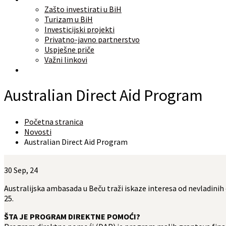
Zašto investirati u BiH
Turizam u BiH
Investicijski projekti
Privatno-javno partnerstvo
Uspješne priče
Važni linkovi
O nama
Australian Direct Aid Program
Početna stranica
Novosti
Australian Direct Aid Program
30
Sep, 24
Australijska ambasada u Beču traži iskaze interesa od nevladini
25.
ŠTA JE PROGRAM DIREKTNE POMOĆI?