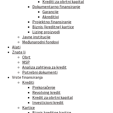
Krediti za obrtni kapital
Dokumentarno finansiranje
Garancije
Akreditivi
Projektno finansiranje
Biznis (kreditne) kartice
Lizing proizvodi
Javne institucije
Međunarodni fondovi
Alati
Znate li
Obrt
MSP
Analiza zahtjeva za kredit
Potrebni dokumenti
Vrste finansiranja
Krediti
Prekoračenje
Revolving kredit
Kredit za obrtni kapital
Investicioni kredit
Kartice
Biznis kreditne kartice