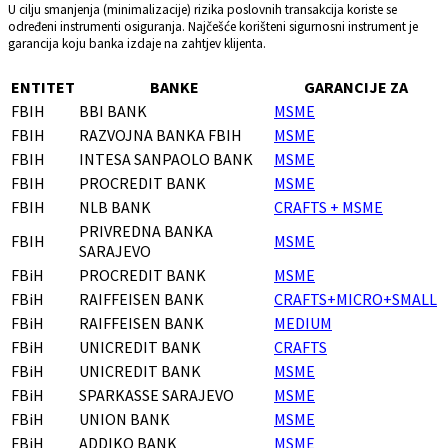
U cilju smanjenja (minimalizacije) rizika poslovnih transakcija koriste se
određeni instrumenti osiguranja. Najčešće korišteni sigurnosni instrument je
garancija koju banka izdaje na zahtjev klijenta.
ENTITET
BANKE
GARANCIJE ZA
FBIH
BBI BANK
MSME
FBIH
RAZVOJNA BANKA FBIH
MSME
FBIH
INTESA SANPAOLO BANK
MSME
FBIH
PROCREDIT BANK
MSME
FBIH
NLB BANK
CRAFTS + MSME
PRIVREDNA BANKA
FBIH
MSME
SARAJEVO
FBiH
PROCREDIT BANK
MSME
FBiH
RAIFFEISEN BANK
CRAFTS+MICRO+SMALL
FBiH
RAIFFEISEN BANK
MEDIUM
FBiH
UNICREDIT BANK
CRAFTS
FBiH
UNICREDIT BANK
MSME
FBiH
SPARKASSE SARAJEVO
MSME
FBiH
UNION BANK
MSME
FBiH
ADDIKO BANK
MSME