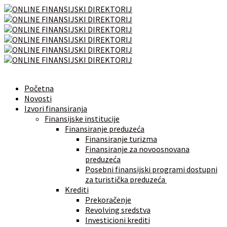
Početna
Novosti
Izvori finansiranja
Finansijske institucije
Finansiranje preduzeća
Finansiranje turizma
Finansiranje za novoosnovana
preduzeća
Posebni finansijski programi dostupni
za turistička preduzeća
Krediti
Prekoračenje
Revolving sredstva
Investicioni krediti