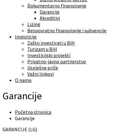
Dokumentarno finansiranje
Garancije
Akreditivi
Lizing
Bespovratno finansiranje i subvencije
Investicije
Zašto investirati u BiH
Turizam u BiH
Investicijski projekti
Privatno-javno partnerstvo
Uspješne priče
Važni linkovi
O nama
Garancije
Početna stranica
Garancije
GARANCIJE (LG)