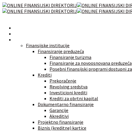
Početna
Novosti
Izvori finansiranja
Finansijske institucije
Finansiranje preduzeća
Finansiranje turizma
Finansiranje za novoosnovana preduzeća
Posebni finansijski programi dostupni za
Krediti
Prekoračenje
Revolving sredstva
Investicioni krediti
Krediti za obrtni kapital
Dokumentarno finansiranje
Garancije
Akreditivi
Projektno finansiranje
Biznis (kreditne) kartice