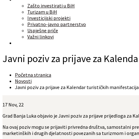
Zašto investirati u BiH
Turizam u BiH
Investicijski projekti
Privatno-javno partnerstvo
Uspješne priče
Važni linkovi
O nama
Javni poziv za prijave za Kalenda
Početna stranica
Novosti
Javni poziv za prijave za Kalendar turističkih manifestacij
17
Nov, 22
Grad Banja Luka objavio je Javni poziv za prijave prijedloga za Ka
Na ovaj poziv mogu se prijaviti privredna društva, samostalni pred
marketinških i drugih djelatnosti povezanih sa turizmom i organ