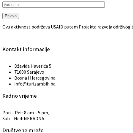
Prijava
Ovu aktivnost podržava USAID putem Projekta razvoja održivog t
Kontakt informacije
Džavida Haverića 5
71000 Sarajevo
Bosna i Hercegovina
info@turizambih.ba
Radno vrijeme
Pon – Pet: 8 am – 5 pm,
Sub – Ned: NERADNA
Društvene mreže