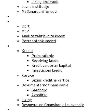
Lizing proizvodi
Javne institucije
Međunarodni fondovi
Alati
Znate li
Obrt
MSP
Analiza zahtjeva za kredit
Potrebni dokumenti
Vrste finansiranja
Krediti
Prekoračenje
Revolving kredit
Kredit za obrtni kapital
Investicioni kredit
Kartice
Biznis kreditne kartice
Dokumentarno finansiranje
Garancije
Akreditivi
Lizing
Bespovratno finansiranje i subvencije
Investicije