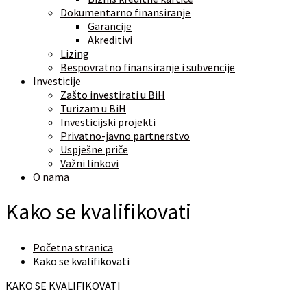
Dokumentarno finansiranje
Garancije
Akreditivi
Lizing
Bespovratno finansiranje i subvencije
Investicije
Zašto investirati u BiH
Turizam u BiH
Investicijski projekti
Privatno-javno partnerstvo
Uspješne priče
Važni linkovi
O nama
Kako se kvalifikovati
Početna stranica
Kako se kvalifikovati
KAKO SE KVALIFIKOVATI