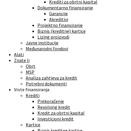
Krediti za obrtni kapital
Dokumentarno finansiranje
Garancije
Akreditivi
Projektno finansiranje
Biznis (kreditne) kartice
Lizing proizvodi
Javne institucije
Međunarodni fondovi
Alati
Znate li
Obrt
MSP
Analiza zahtjeva za kredit
Potrebni dokumenti
Vrste finansiranja
Krediti
Prekoračenje
Revolving kredit
Kredit za obrtni kapital
Investicioni kredit
Kartice
Biznis kreditne kartice