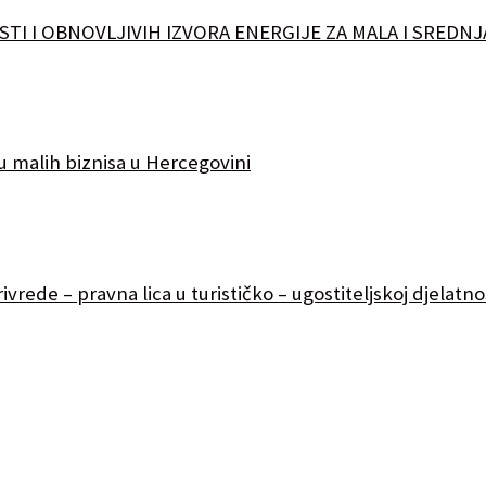
TI I OBNOVLJIVIH IZVORA ENERGIJE ZA MALA I SREDN
u malih biznisa u Hercegovini
rede – pravna lica u turističko – ugostiteljskoj djelatno