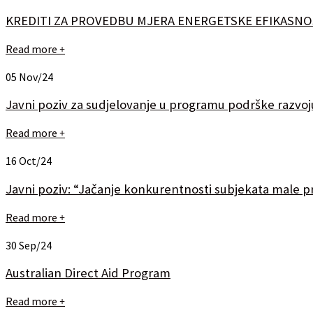
KREDITI ZA PROVEDBU MJERA ENERGETSKE EFIKASNOS
Read more
+
05
Nov/24
Javni poziv za sudjelovanje u programu podrške razvoj
Read more
+
16
Oct/24
Javni poziv: “Jačanje konkurentnosti subjekata male priv
Read more
+
30
Sep/24
Australian Direct Aid Program
Read more
+