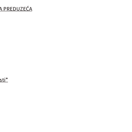
JA PREDUZEĆA
sti”