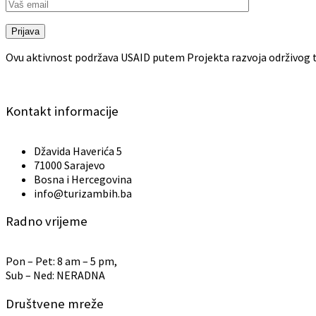
Prijava
Ovu aktivnost podržava USAID putem Projekta razvoja održivog t
Kontakt informacije
Džavida Haverića 5
71000 Sarajevo
Bosna i Hercegovina
info@turizambih.ba
Radno vrijeme
Pon – Pet: 8 am – 5 pm,
Sub – Ned: NERADNA
Društvene mreže