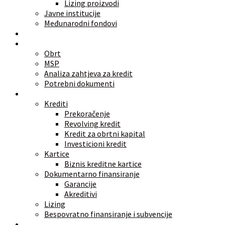
Lizing proizvodi
Javne institucije
Međunarodni fondovi
Alati
Znate li
Obrt
MSP
Analiza zahtjeva za kredit
Potrebni dokumenti
Vrste finansiranja
Krediti
Prekoračenje
Revolving kredit
Kredit za obrtni kapital
Investicioni kredit
Kartice
Biznis kreditne kartice
Dokumentarno finansiranje
Garancije
Akreditivi
Lizing
Bespovratno finansiranje i subvencije
Investicije