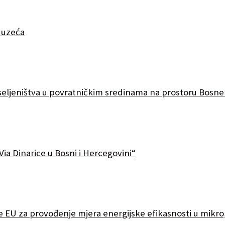
eduzeća
 iseljeništva u povratničkim sredinama na prostoru Bosne
Via Dinarice u Bosni i Hercegovini“
 EU za provođenje mjera energijske efikasnosti u mikro,