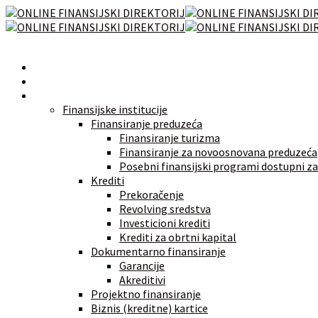
Početna
Novosti
Izvori finansiranja
Finansijske institucije
Finansiranje preduzeća
Finansiranje turizma
Finansiranje za novoosnovana preduzeća
Posebni finansijski programi dostupni za
Krediti
Prekoračenje
Revolving sredstva
Investicioni krediti
Krediti za obrtni kapital
Dokumentarno finansiranje
Garancije
Akreditivi
Projektno finansiranje
Biznis (kreditne) kartice