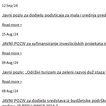
12
Sep/24
Javni poziv za dodjelu podsticaja za mala i srednja pr
Read more
+
15
Aug/24
JAVNI POZIV za sufinansiranje investicijskih projekata
Read more
+
09
Aug/24
Javni poziv: „Održivi turizam za zeleni razvoj duž staza 
Read more
+
08
Aug/24
JAVNI POZIV za dodjelu sredstava iz budžetske podrške
godinu JP BPEU MMSP 2024-3