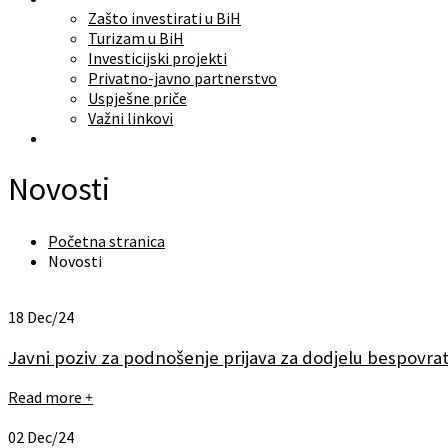
Zašto investirati u BiH
Turizam u BiH
Investicijski projekti
Privatno-javno partnerstvo
Uspješne priče
Važni linkovi
O nama
Novosti
Početna stranica
Novosti
18
Dec/24
Javni poziv za podnošenje prijava za dodjelu bespovratn
Read more
+
02
Dec/24