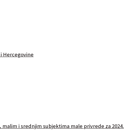
 i Hercegovine
 malim i srednjim subjektima male privrede za 2024.