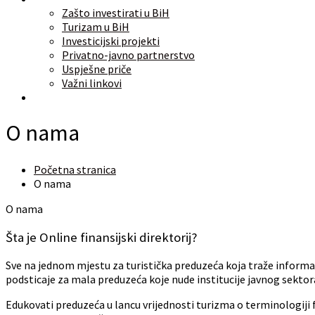
Zašto investirati u BiH
Turizam u BiH
Investicijski projekti
Privatno-javno partnerstvo
Uspješne priče
Važni linkovi
O nama
O nama
Početna stranica
O nama
O nama
Šta
je
Online
finansijski
direktorij?
Sve na jednom mjestu za turistička preduzeća koja traže informaci
podsticaje za mala preduzeća koje nude institucije javnog sektor
Edukovati preduzeća u lancu vrijednosti turizma o terminologiji 