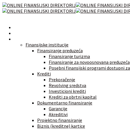
Početna
Novosti
Izvori finansiranja
Finansijske institucije
Finansiranje preduzeća
Finansiranje turizma
Finansiranje za novoosnovana preduzeća
Posebni finansijski programi dostupni za
Krediti
Prekoračenje
Revolving sredstva
Investicioni krediti
Krediti za obrtni kapital
Dokumentarno finansiranje
Garancije
Akreditivi
Projektno finansiranje
Biznis (kreditne) kartice