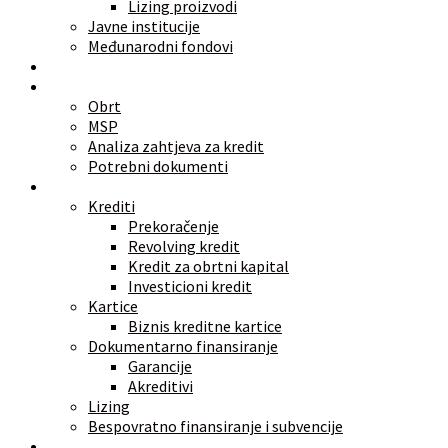
Lizing proizvodi
Javne institucije
Međunarodni fondovi
Alati
Znate li
Obrt
MSP
Analiza zahtjeva za kredit
Potrebni dokumenti
Vrste finansiranja
Krediti
Prekoračenje
Revolving kredit
Kredit za obrtni kapital
Investicioni kredit
Kartice
Biznis kreditne kartice
Dokumentarno finansiranje
Garancije
Akreditivi
Lizing
Bespovratno finansiranje i subvencije
Investicije