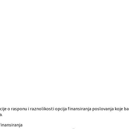
je o rasponu i raznolikosti opcija finansiranja poslovanja koje ban
a.
finansiranja