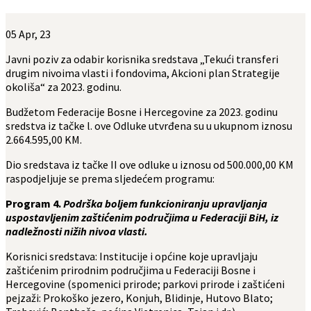
05
Apr, 23
Javni poziv za odabir korisnika sredstava „Tekući transferi
drugim nivoima vlasti i fondovima, Akcioni plan Strategije
okoliša“ za 2023. godinu.
Budžetom Federacije Bosne i Hercegovine za 2023. godinu
sredstva iz tačke l. ove Odluke utvrđena su u ukupnom iznosu
2.664.595,00 KM.
Dio sredstava iz tačke II ove odluke u iznosu od 500.000,00 KM
raspodjeljuje se prema sljedećem programu:
Program 4.
Podrška boljem funkcioniranju upravljanja
uspostavljenim zaštićenim područjima u Federaciji BiH, iz
nadležnosti nižih nivoa vlasti.
Korisnici sredstava: Institucije i općine koje upravljaju
zaštićenim prirodnim područjima u Federaciji Bosne i
Hercegovine (spomenici prirode; parkovi prirode i zaštićeni
pejzaži: Prokoško jezero, Konjuh, Blidinje, Hutovo Blato;