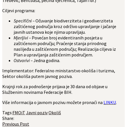
Trebević; Bentbaša, pećina Vjetrenica, Tajan i dr.)
Ciljevi programa:
Specifični –
Očuvanje biodiverziteta i geodiverziteta
zaštićenog područja kroz održivo upravljanje i jačanje
javnih ustanova koje njima upravljaju.
Mjerljivi –
Povećan broj evidentiranih posjeta u
zaštićenom području; Praćenje stanja prirodnog
naslijeđa u zaštićenom području; Realizacija ciljeva iz
Plan a upravljanja zaštićenim područjem.
Ostvarivi –
Jedna godina.
lmplementator: Federalno ministarstvo okoliša i turizma,
Sektor okoIiša putem javnog poziva.
Krajnji rok za podnošenje prijava je 30 dana od objave u
Službenim novinama Federacije BIH.
Više informacija o javnom pozivu možete pronaći na
LINKU
.
Tags:
FMOiT
Javni poziv
Okoliš
Share:
Previous Post