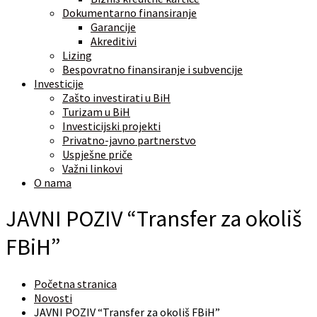
Dokumentarno finansiranje
Garancije
Akreditivi
Lizing
Bespovratno finansiranje i subvencije
Investicije
Zašto investirati u BiH
Turizam u BiH
Investicijski projekti
Privatno-javno partnerstvo
Uspješne priče
Važni linkovi
O nama
JAVNI POZIV “Transfer za okoliš
FBiH”
Početna stranica
Novosti
JAVNI POZIV “Transfer za okoliš FBiH”