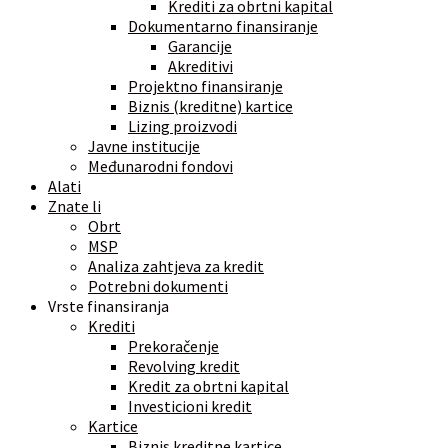
Krediti za obrtni kapital
Dokumentarno finansiranje
Garancije
Akreditivi
Projektno finansiranje
Biznis (kreditne) kartice
Lizing proizvodi
Javne institucije
Međunarodni fondovi
Alati
Znate li
Obrt
MSP
Analiza zahtjeva za kredit
Potrebni dokumenti
Vrste finansiranja
Krediti
Prekoračenje
Revolving kredit
Kredit za obrtni kapital
Investicioni kredit
Kartice
Biznis kreditne kartice