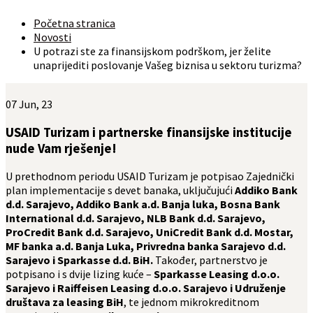
Početna stranica
Novosti
U potrazi ste za finansijskom podrškom, jer želite
unaprijediti poslovanje Vašeg biznisa u sektoru turizma?
07
Jun, 23
USAID Turizam i partnerske finansijske institucije
nude Vam rješenje!
U prethodnom periodu USAID Turizam je potpisao Zajednički
plan implementacije s devet banaka, uključujući
Addiko Bank
d.d. Sarajevo, Addiko Bank a.d. Banja luka, Bosna Bank
International d.d. Sarajevo, NLB Bank d.d. Sarajevo,
ProCredit Bank d.d. Sarajevo, UniCredit Bank d.d. Mostar,
MF banka a.d. Banja Luka, Privredna banka Sarajevo d.d.
Sarajevo i Sparkasse d.d. BiH.
Također, partnerstvo je
potpisano i s dvije lizing kuće –
Sparkasse Leasing d.o.o.
Sarajevo i Raiffeisen Leasing d.o.o. Sarajevo i Udruženje
društava za leasing BiH
, te jednom mikrokreditnom