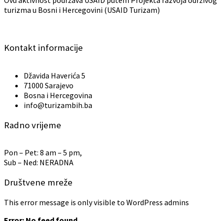
Ovu aktivnost podržava USAID putem Projekta razvoja održivog
turizma u Bosni i Hercegovini (USAID Turizam)
Kontakt informacije
Džavida Haverića 5
71000 Sarajevo
Bosna i Hercegovina
info@turizambih.ba
Radno vrijeme
Pon – Pet: 8 am – 5 pm,
Sub – Ned: NERADNA
Društvene mreže
This error message is only visible to WordPress admins
Error: No feed found.