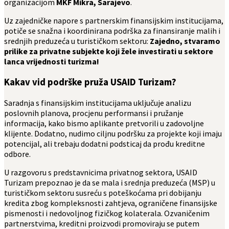
organizacijom
MKF Mikra, Sarajevo
.
Uz zajedničke napore s partnerskim finansijskim institucijama,
potiče se snažna i koordinirana podrška za finansiranje malih i
srednjih preduzeća u turističkom sektoru:
Zajedno, stvaramo
prilike za privatne subjekte koji žele investirati u sektore
lanca vrijednosti turizma!
Kakav vid podrške pruža USAID Turizam?
Saradnja s finansijskim institucijama uključuje analizu
poslovnih planova, procjenu performansi i pružanje
informacija, kako bismo aplikante pretvorili u zadovoljne
klijente. Dodatno, nudimo ciljnu podršku za projekte koji imaju
potencijal, ali trebaju dodatni podsticaj da prođu kreditne
odbore.
U razgovoru s predstavnicima privatnog sektora, USAID
Turizam prepoznao je da se mala i srednja preduzeća (MSP) u
turističkom sektoru susreću s poteškoćama pri dobijanju
kredita zbog kompleksnosti zahtjeva, ograničene finansijske
pismenosti i nedovoljnog fizičkog kolaterala. Ozvaničenim
partnerstvima, kreditni proizvodi promoviraju se putem