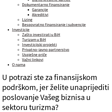
Dokumentarno finansiranje
Garancije
Akreditivi
Lizing
Bespovratno finansiranje i subvencije
Investicije
Zašto investirati u BiH
Turizam u BiH
Investicijski projekti
Privatno-javno partnerstvo
Uspješne priče
Važni linkovi
O nama
U potrazi ste za finansijskom
podrškom, jer želite unaprijediti
poslovanje Vašeg biznisa u
sektoru turizma?