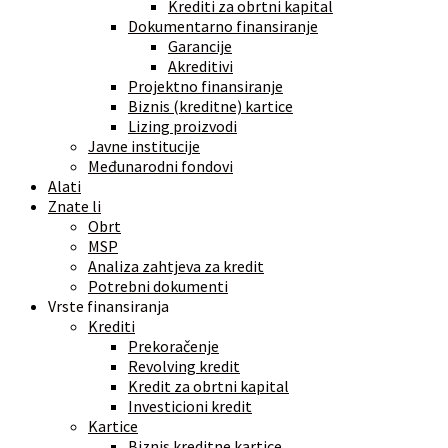
Krediti za obrtni kapital
Dokumentarno finansiranje
Garancije
Akreditivi
Projektno finansiranje
Biznis (kreditne) kartice
Lizing proizvodi
Javne institucije
Međunarodni fondovi
Alati
Znate li
Obrt
MSP
Analiza zahtjeva za kredit
Potrebni dokumenti
Vrste finansiranja
Krediti
Prekoračenje
Revolving kredit
Kredit za obrtni kapital
Investicioni kredit
Kartice
Biznis kreditne kartice