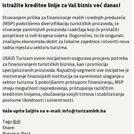
Istražite kreditne linije za Vaš biznis već danas!
Stvaranjem prilika za finansiranje malih i srednjih preduzeća
(MSP) podstičemo diverzifikaciju turističkih proizvoda, te
stvaranje zanimljivih proizvoda i sadržaja koji će privlačiti
posjetioce iz svih krajeva svijeta. Dugoročno, to će osigurati
značajnu ekonomsku dobit za lokalne zajednice i otvoriti nova
radna mjesta u sektoru turizma.
USAID Turizam ovom inicijativom osigurava procjenu potreba
za finansiranjem turističkih biznisa, kao i promociju
specijaliziranih proizvoda. Najvažniji segment ove inicijative je
motiviranje finansijskih institucija na spremnost ulaganja u
sektor turizma. S poboljšanim pristupom finansiranju, MSP
imaju mogućnost napredovanja, pristupanja različitim
kreditnim linijama, obučavanja svojih timova i stabiliziranja
poslovne likvidnosti i solventnosti.
Vaše upite šaljite na e-mail: info@turizambih.ba
Tags:
BiH
Share:
Previous Post