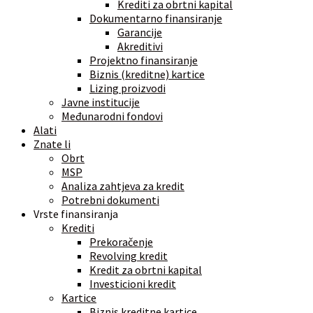
Krediti za obrtni kapital
Dokumentarno finansiranje
Garancije
Akreditivi
Projektno finansiranje
Biznis (kreditne) kartice
Lizing proizvodi
Javne institucije
Međunarodni fondovi
Alati
Znate li
Obrt
MSP
Analiza zahtjeva za kredit
Potrebni dokumenti
Vrste finansiranja
Krediti
Prekoračenje
Revolving kredit
Kredit za obrtni kapital
Investicioni kredit
Kartice
Biznis kreditne kartice