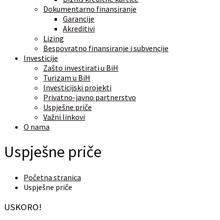
Dokumentarno finansiranje
Garancije
Akreditivi
Lizing
Bespovratno finansiranje i subvencije
Investicije
Zašto investirati u BiH
Turizam u BiH
Investicijski projekti
Privatno-javno partnerstvo
Uspješne priče
Važni linkovi
O nama
Uspješne priče
Početna stranica
Uspješne priče
USKORO!